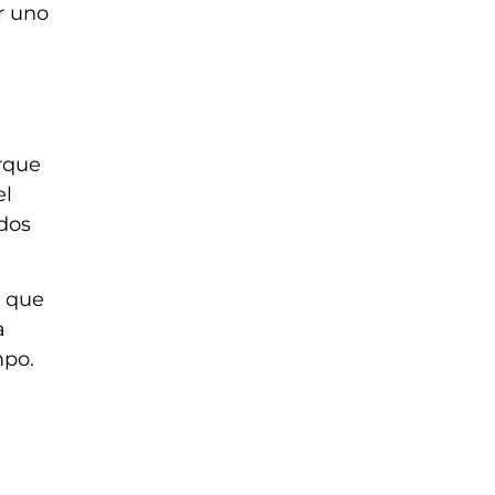
r uno
orque
el
odos
o que
a
mpo.