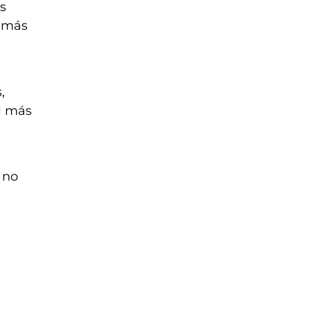
s
s más
,
el más
 no