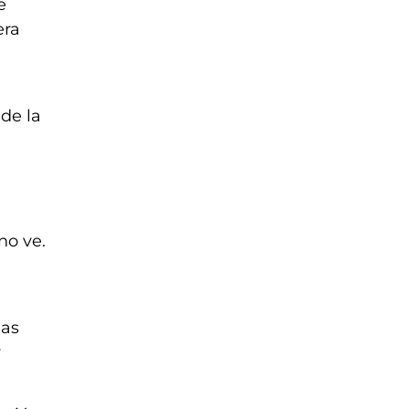
e
era
de la
no ve.
las
y