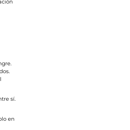
mación
ngre.
dos.
l
tre sí.
olo en