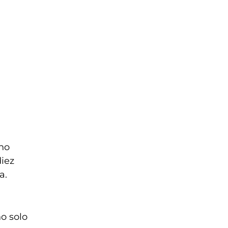
cho
iez
a.
o solo