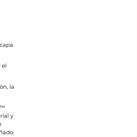
 capa
 el
ón, la
D™
ial y
e
añado.