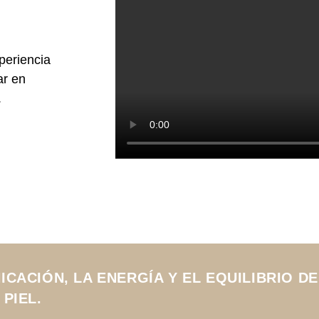
periencia
ar en
.
ACIÓN, LA ENERGÍA Y EL EQUILIBRIO DE
PIEL.