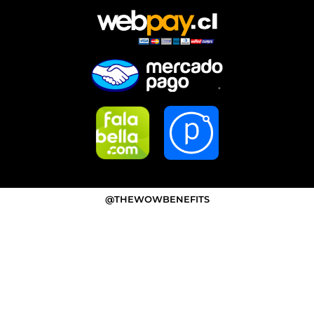
@THEWOWBENEFITS