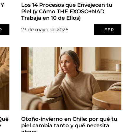
 Y
Los 14 Procesos que Envejecen tu
Piel (y Cómo THE EXOSO+NAD
Trabaja en 10 de Ellos)
23 de mayo de 2026
R
LEER
 Qué
Otoño-invierno en Chile: por qué tu
e
piel cambia tanto y qué necesita
ahora.