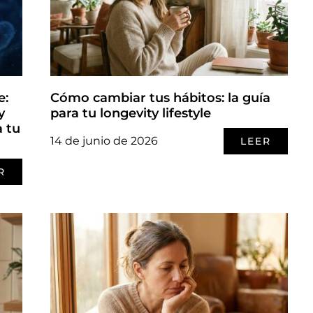
e:
Cómo cambiar tus hábitos: la guía
y
para tu longevity lifestyle
a tu
14 de junio de 2026
LEER
R