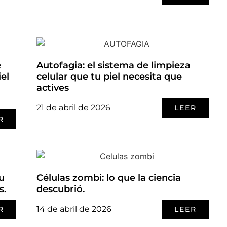
e
Autofagia: el sistema de limpieza
el
celular que tu piel necesita que
actives
21 de abril de 2026
LEER
R
tu
Células zombi: lo que la ciencia
s.
descubrió.
14 de abril de 2026
R
LEER