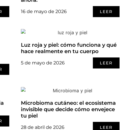
16 de mayo de 2026
R
LEER
Luz roja y piel: cómo funciona y qué
hace realmente en tu cuerpo
5 de mayo de 2026
LEER
R
ia
Microbioma cutáneo: el ecosistema
invisible que decide cómo envejece
tu piel
R
28 de abril de 2026
LEER