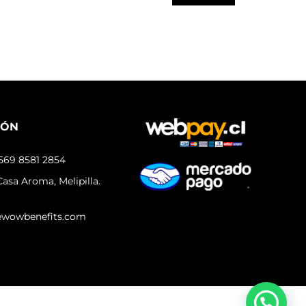
IÓN
569 8581 2854
asa Aroma, Melipilla.
ewowbenefits.com