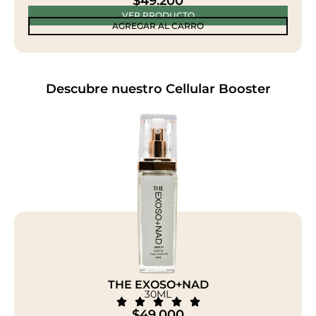
$
49.200
VER PRODUCTO
AGREGAR AL CARRO
Descubre nuestro Cellular Booster
THE EXOSO+NAD​
30ML
$
49.000