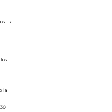
os. La
 los
,
o la
 30