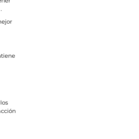
ener
.
mejor
ntiene
los
acción