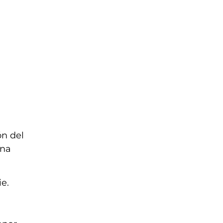
ón del
ina
ie.