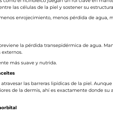
s como el ricinoleico juegan un rol clave en mant
ntre las células de la piel y sostener su estructura
d, menos enrojecimiento, menos pérdida de agua, 
e previene la pérdida transepidérmica de agua. Ma
 externos.
ente más suave y nutrida.
aceites
ravesar las barreras lipídicas de la piel. Aunque 
iores de la dermis, ahí es exactamente donde su 
aorbital