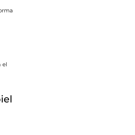
forma
 el
iel