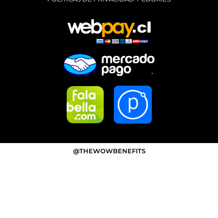
@THEWOWBENEFITS