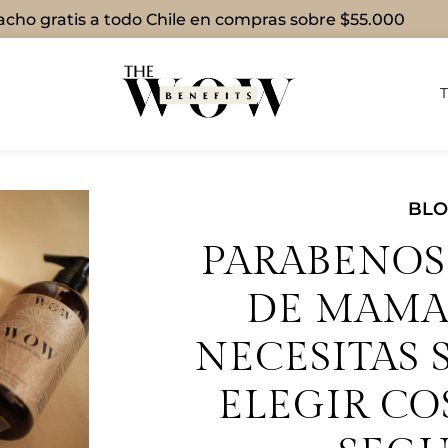
cho gratis a todo Chile en compras sobre $55.000
BL
PARABENOS
DE MAMA:
NECESITAS 
ELEGIR C