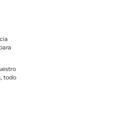
s
cia
para
uestro
, todo