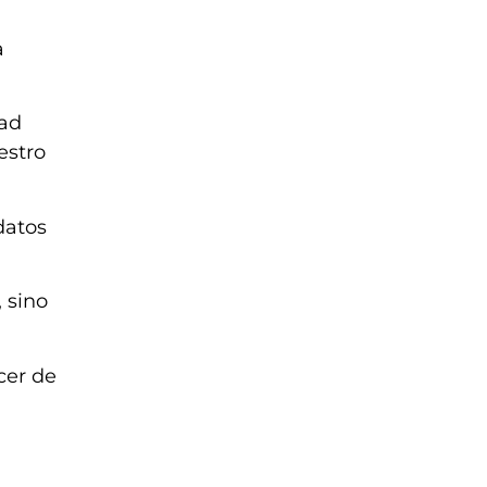
a
dad
estro
datos
 sino
cer de