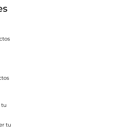
es
ctos
ctos
 tu
er tu