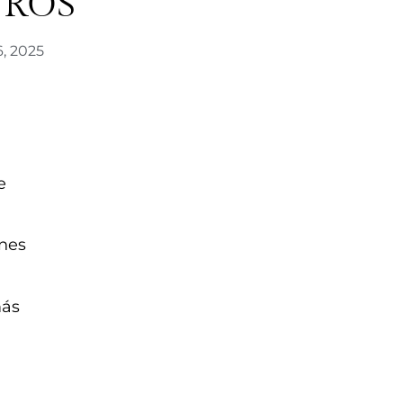
UROS
, 2025
e
nes
más