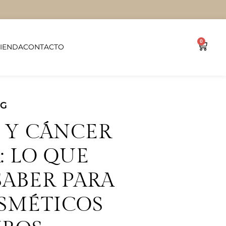
0
TIENDA
CONTACTO
OG
 Y CÁNCER
 LO QUE
SABER PARA
OSMÉTICOS