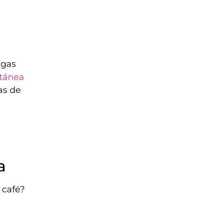
agas
utánea
as de
a
 café?