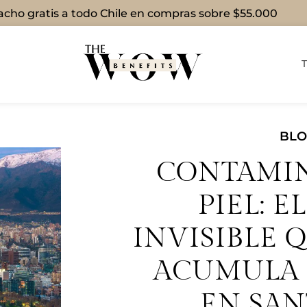
cho gratis a todo Chile en compras sobre $55.000
BL
CONTAMI
PIEL: E
INVISIBLE Q
ACUMULA 
EN SA