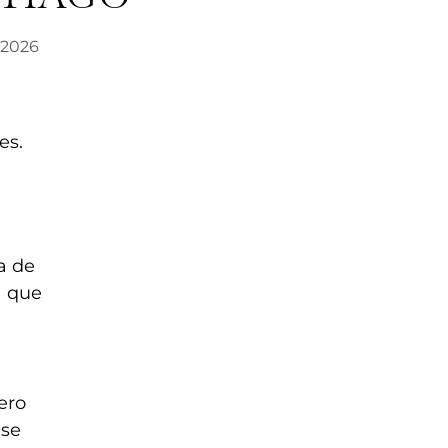
, 2026
es.
a de
a
que
ero
 se