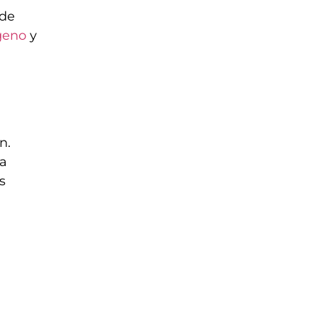
 de
geno
y
n.
 a
s