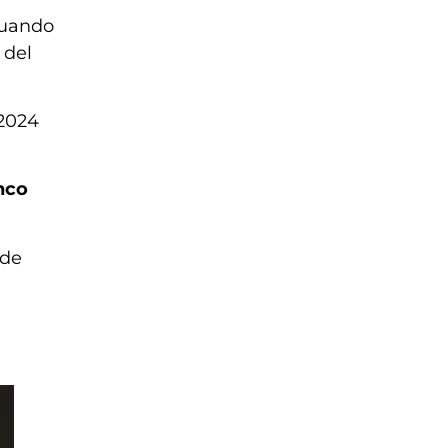
cuando
 del
 2024
nco
 de