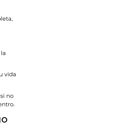
leta,
 la
tu vida
 si no
entro.
go