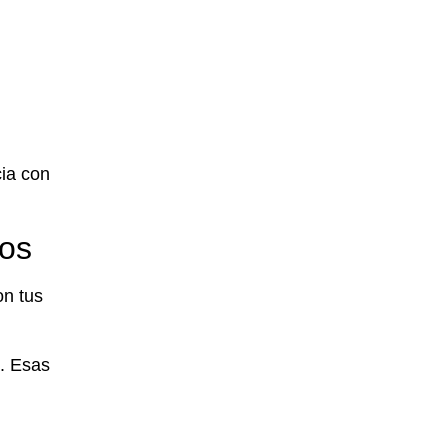
cia con
mos
on tus
. Esas