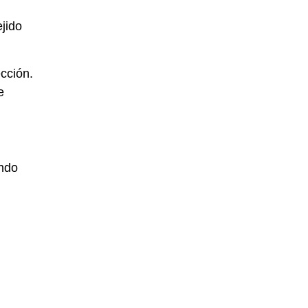
jido
cción.
e
ando