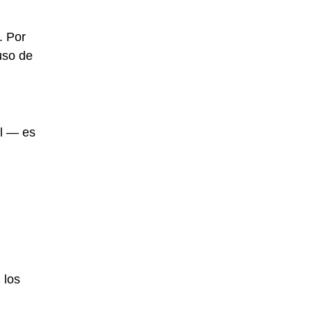
. Por
uso de
al — es
 los