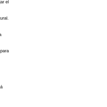
ar el
ural.
a
 para
tá