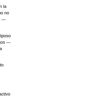
n la
po no
s —
diposo
ugos —
a
to
activo