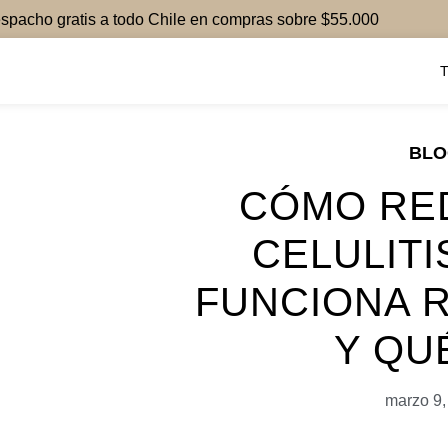
spacho gratis a todo Chile en compras sobre $55.000
BL
CÓMO RE
CELULITI
FUNCIONA 
Y QU
marzo 9,