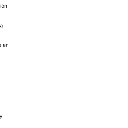
sión
la
e en
y