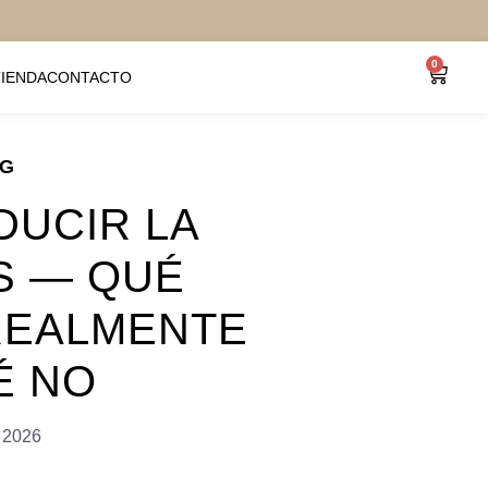
0
TIENDA
CONTACTO
OG
DUCIR LA
S — QUÉ
REALMENTE
É NO
 2026