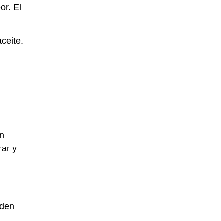
or. El
ceite.
en
rar y
rden