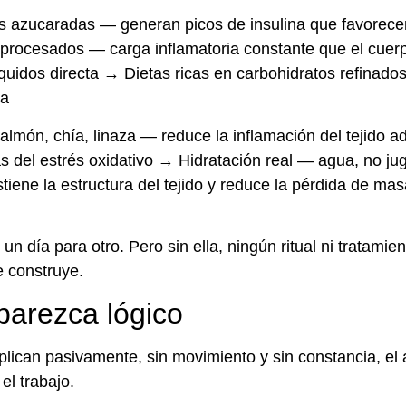
s azucaradas — generan picos de insulina que favorece
raprocesados — carga inflamatoria constante que el cuer
idos directa → Dietas ricas en carbohidratos refinado
sa
lmón, chía, linaza — reduce la inflamación del tejido a
as del estrés oxidativo → Hidratación real — agua, no j
iene la estructura del tejido y reduce la pérdida de mas
 un día para otro. Pero sin ella, ningún ritual ni tratamien
e construye.
parezca lógico
plican pasivamente, sin movimiento y sin constancia, el 
el trabajo.