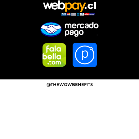
@THEWOWBENEFITS