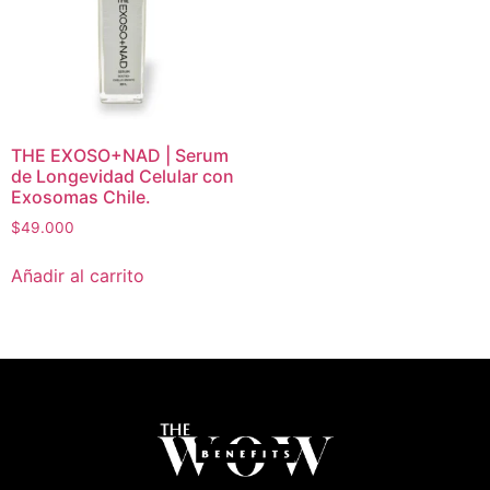
THE EXOSO+NAD | Serum
de Longevidad Celular con
Exosomas Chile.
$
49.000
Añadir al carrito